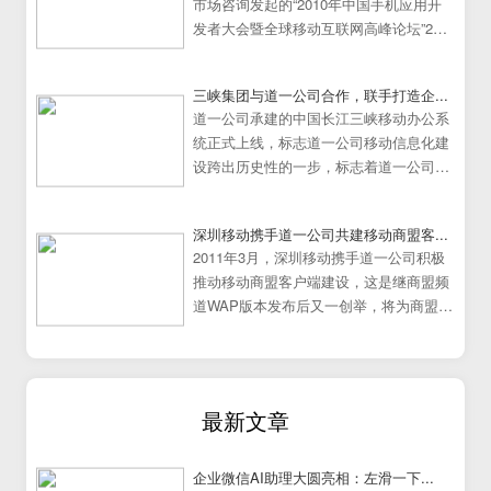
市场咨询发起的“2010年中国手机应用开
发者大会暨全球移动互联网高峰论坛”25
日在中国广州大学城隆重举行。
三峡集团与道一公司合作，联手打造企...
道一公司承建的中国长江三峡移动办公系
统正式上线，标志道一公司移动信息化建
设跨出历史性的一步，标志着道一公司移
动办公系统建设走向成熟
深圳移动携手道一公司共建移动商盟客...
2011年3月，深圳移动携手道一公司积极
推动移动商盟客户端建设，这是继商盟频
道WAP版本发布后又一创举，将为商盟频
道提供更加炫丽丰富的展示效果。
最新文章
企业微信AI助理大圆亮相：左滑一下...