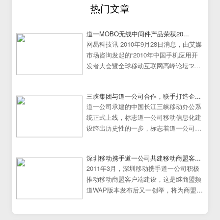
热门文章
道一MOBO无线中间件产品荣获20...
网易科技讯 2010年9月28日消息，由艾媒
市场咨询发起的“2010年中国手机应用开
发者大会暨全球移动互联网高峰论坛”25
日在中国广州大学城隆重举行。
三峡集团与道一公司合作，联手打造企...
道一公司承建的中国长江三峡移动办公系
统正式上线，标志道一公司移动信息化建
设跨出历史性的一步，标志着道一公司移
动办公系统建设走向成熟
深圳移动携手道一公司共建移动商盟客...
2011年3月，深圳移动携手道一公司积极
推动移动商盟客户端建设，这是继商盟频
道WAP版本发布后又一创举，将为商盟频
道提供更加炫丽丰富的展示效果。