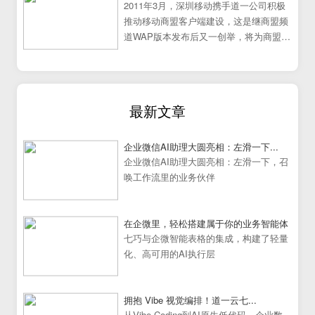
2011年3月，深圳移动携手道一公司积极
推动移动商盟客户端建设，这是继商盟频
道WAP版本发布后又一创举，将为商盟频
道提供更加炫丽丰富的展示效果。
最新文章
企业微信AI助理大圆亮相：左滑一下...
企业微信AI助理大圆亮相：左滑一下，召
唤工作流里的业务伙伴
在企微里，轻松搭建属于你的业务智能体
七巧与企微智能表格的集成，构建了轻量
化、高可用的AI执行层
拥抱 Vibe 视觉编排！道一云七...
从Vibe Coding到AI原生低代码，企业数