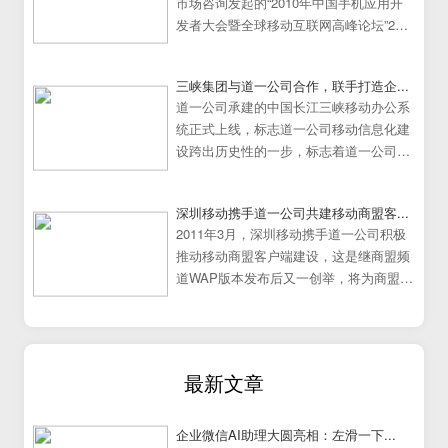
市场咨询发起的“2010年中国手机应用开
发者大会暨全球移动互联网高峰论坛”25
日在中国广州大学城隆重举行。
三峡集团与道一公司合作，联手打造企...
道一公司承建的中国长江三峡移动办公系
统正式上线，标志道一公司移动信息化建
设跨出历史性的一步，标志着道一公司移
动办公系统建设走向成熟
深圳移动携手道一公司共建移动商盟客...
2011年3月，深圳移动携手道一公司积极
推动移动商盟客户端建设，这是继商盟频
道WAP版本发布后又一创举，将为商盟频
道提供更加炫丽丰富的展示效果。
最新文章
企业微信AI助理大圆亮相：左滑一下...