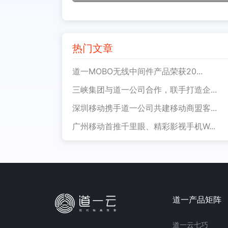
热门文章
道一MOBO无线中间件产品荣获20...
三峡集团与道一公司合作，联手打造企...
深圳移动携手道一公司共建移动商盟客...
广州移动首推千里眼、精彩影视手机W...
道一产品矩阵
道一云七巧