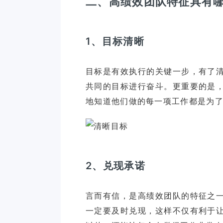
二、高绩效团队特征具有
1、目标清晰
目标是有效执行的关键一步，有了
共同的目标进行奋斗。更重要的是
2、兑现承诺
言而有信，是高绩效团队的特征之
一定要及时兑现，这样不仅有利于