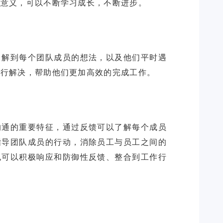
了解到每个团队成员的想法，以及他们平时遇
沟通的重要特征，通过反馈可以了解每个成员
指导团队成员的行动，消除员工与员工之间的
也可以积极响应和防御性反馈、整合到工作行