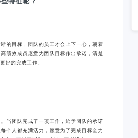
哪些特征呢？
清晰的目标，团队的员工才会上下一心，朝着
，高绩效成员愿意为团队目标作出承诺，清楚
一。当团队完成了一项工作，給予团队的承诺
让每个人都充满活力，愿意为了完成目标全力