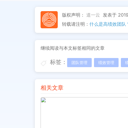
版权声明：
道一云
发表于 2019
转载请注明：
什么是高绩效团队？
继续阅读与本文标签相同的文章
标签：
团队管理
绩效管理
相关文章