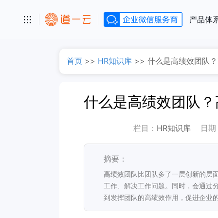
产品体
首页
>>
HR知识库
>>
什么是高绩效团队？
栏目：
HR知识库
日期
摘要：
高绩效团队比团队多了一层创新的层
工作、解决工作问题。同时，会通过
到发挥团队的高绩效作用，促进企业的