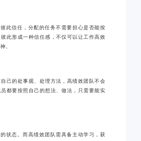
队彼此信任，分配的任务不需要担心是否能按
。彼此形成一种信任感，不仅可以让工作高效
有自己的处事观、处理方法，高绩效团队不会
成员都要按照自己的想法、做法，只需要能实
有的状态。而高绩效团队需具备主动学习，获