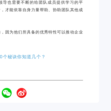
领导也需要不断的给团队成员提供学习的平
考，才能依靠自身力量帮助、协助团队其他成
的，因为他们所具备的优秀特性可以推动企业
10个秘诀你知道几个？