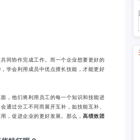
，共同协作完成工作。而一个企业想要更好的
神，学会利用成员中优点擅长技能，才能更好
层面，他们将利用员工的每一个知识和技能进
，会通过分工不同而展开互补，如技能互补、
作用，促进企业的更好发展。那么，
高绩效团