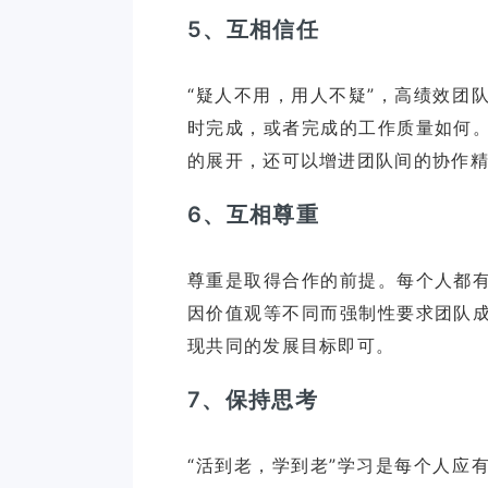
5、互相信任
“疑人不用，用人不疑”，高绩效团
时完成，或者完成的工作质量如何
6、互相尊重
尊重是取得合作的前提。每个人都
因价值观等不同而强制性要求团队
7、保持思考
“活到老，学到老”学习是每个人应