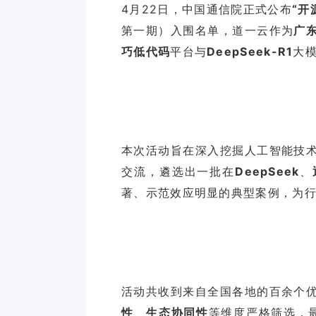
4月22日，中国通信院正式公布
“开
第一期）入围名单，道一云作为
广
巧低代码
平台与
DeepSeek-R1
大
本次活动旨在深入挖掘人工智能技
交流，遴选出一批在
DeepSeek
、
著、示范效应明显的典型案例，为
活动共收到来自全国各地的百余个
性
、
生态协同性
等维度严格筛选，最