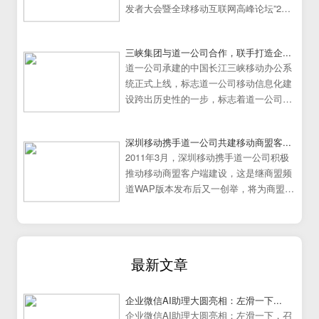
发者大会暨全球移动互联网高峰论坛”25
日在中国广州大学城隆重举行。
三峡集团与道一公司合作，联手打造企...
道一公司承建的中国长江三峡移动办公系
统正式上线，标志道一公司移动信息化建
设跨出历史性的一步，标志着道一公司移
动办公系统建设走向成熟
深圳移动携手道一公司共建移动商盟客...
2011年3月，深圳移动携手道一公司积极
推动移动商盟客户端建设，这是继商盟频
道WAP版本发布后又一创举，将为商盟频
道提供更加炫丽丰富的展示效果。
最新文章
企业微信AI助理大圆亮相：左滑一下...
企业微信AI助理大圆亮相：左滑一下，召