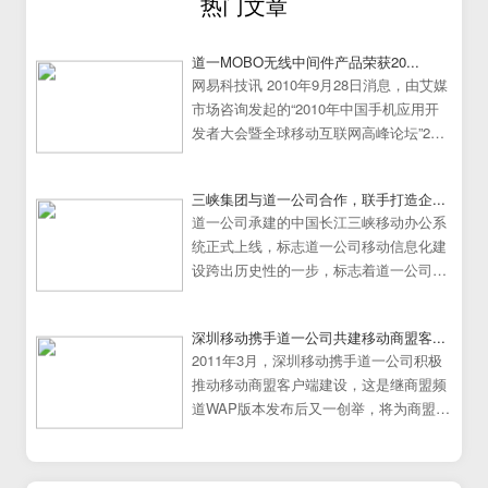
热门文章
道一MOBO无线中间件产品荣获20...
网易科技讯 2010年9月28日消息，由艾媒
市场咨询发起的“2010年中国手机应用开
发者大会暨全球移动互联网高峰论坛”25
日在中国广州大学城隆重举行。
三峡集团与道一公司合作，联手打造企...
道一公司承建的中国长江三峡移动办公系
统正式上线，标志道一公司移动信息化建
设跨出历史性的一步，标志着道一公司移
动办公系统建设走向成熟
深圳移动携手道一公司共建移动商盟客...
2011年3月，深圳移动携手道一公司积极
推动移动商盟客户端建设，这是继商盟频
道WAP版本发布后又一创举，将为商盟频
道提供更加炫丽丰富的展示效果。