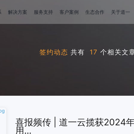
系
解决方案
服务支持
客户案例
生态合作
关于道一
签约动态
共有
17
个相关文
喜报频传 | 道一云揽获202
用...