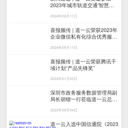
2023年城市轨道交通'智慧城
轨+AI'——走进腾讯（北京）
2024年06月11日
高质量发展技术交流会
喜报频传 | 道一云荣获2023年
企业微信私有化综合优秀服务
商奖
2024年06月11日
喜报频传 | 道一云荣获腾讯千
域计划“产品先锋奖”
2024年01月02日
深圳市政务服务数据管理局副
局长胡锴一行莅临道一云总部
调研指导
2023年09月04日
道一云入选中国信通院《2023