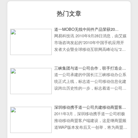
热门文章
道一MOBO无线中间件产品荣获20...
网易科技讯 2010年9月28日消息，由艾媒
市场咨询发起的“2010年中国手机应用开
发者大会暨全球移动互联网高峰论坛”25
日在中国广州大学城隆重举行。
三峡集团与道一公司合作，联手打造企...
道一公司承建的中国长江三峡移动办公系
统正式上线，标志道一公司移动信息化建
设跨出历史性的一步，标志着道一公司移
动办公系统建设走向成熟
深圳移动携手道一公司共建移动商盟客...
2011年3月，深圳移动携手道一公司积极
推动移动商盟客户端建设，这是继商盟频
道WAP版本发布后又一创举，将为商盟频
道提供更加炫丽丰富的展示效果。