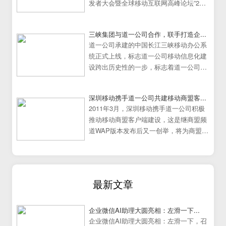
发者大会暨全球移动互联网高峰论坛”25
日在中国广州大学城隆重举行。
三峡集团与道一公司合作，联手打造企...
道一公司承建的中国长江三峡移动办公系
统正式上线，标志道一公司移动信息化建
设跨出历史性的一步，标志着道一公司移
动办公系统建设走向成熟
深圳移动携手道一公司共建移动商盟客...
2011年3月，深圳移动携手道一公司积极
推动移动商盟客户端建设，这是继商盟频
道WAP版本发布后又一创举，将为商盟频
道提供更加炫丽丰富的展示效果。
最新文章
企业微信AI助理大圆亮相：左滑一下...
企业微信AI助理大圆亮相：左滑一下，召