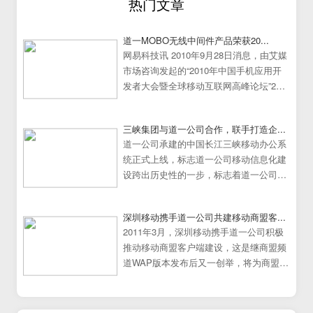
热门文章
道一MOBO无线中间件产品荣获20...
网易科技讯 2010年9月28日消息，由艾媒
市场咨询发起的“2010年中国手机应用开
发者大会暨全球移动互联网高峰论坛”25
日在中国广州大学城隆重举行。
三峡集团与道一公司合作，联手打造企...
道一公司承建的中国长江三峡移动办公系
统正式上线，标志道一公司移动信息化建
设跨出历史性的一步，标志着道一公司移
动办公系统建设走向成熟
深圳移动携手道一公司共建移动商盟客...
2011年3月，深圳移动携手道一公司积极
推动移动商盟客户端建设，这是继商盟频
道WAP版本发布后又一创举，将为商盟频
道提供更加炫丽丰富的展示效果。