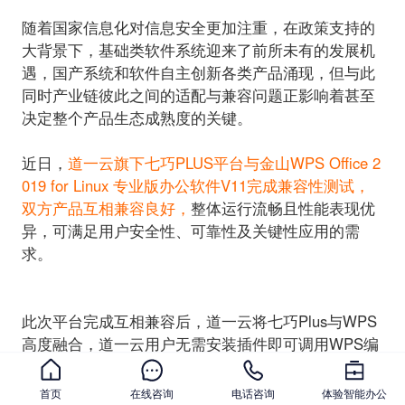
随着国家信息化对信息安全更加注重，在政策支持的
大背景下，基础类软件系统迎来了前所未有的发展机
遇，国产系统和软件自主创新各类产品涌现，但与此
同时产业链彼此之间的适配与兼容问题正影响着甚至
决定整个产品生态成熟度的关键。
近日，
道一云旗下七巧PLUS平台与金山WPS Office 2
019 for Linux 专业版办公软件V11完成兼容性测试，
双方产品互相兼容良好，
整体运行流畅且性能表现优
异，可满足用户安全性、可靠性及关键性应用的需
求。
此次平台完成互相兼容后，道一云将七巧Plus与WPS
高度融合，
道一云用户无需安装插件即可调用WPS编
辑器在线拟文，
使用体验与本地Word文档无异，支持
兼容多种浏览器，可在任意终端设备使用，不受客户
首页
在线咨询
电话咨询
体验智能办公