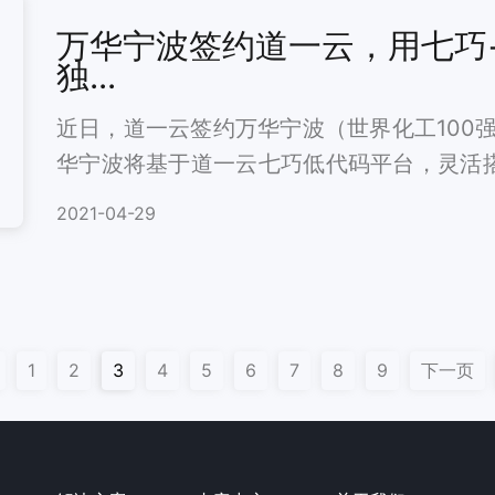
万华宁波签约道一云，用七巧+C
独...
近日，道一云签约万华宁波（世界化工100
华宁波将基于道一云七巧低代码平台，灵活搭
oudBase模式低代码搭建独享环境，以确
2021-04-29
量，优化企业内部流程管理，加速企业数字
1
2
3
4
5
6
7
8
9
下一页