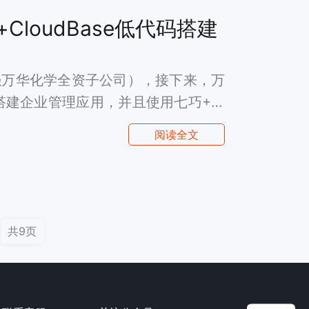
loudBase低代码搭建
强万华化学全资子公司），接下来，万
建企业管理应用，并且使用七巧+Cl
保可以无限使用自动提醒和自动任务的数
阅读全文
化转型。
共9页