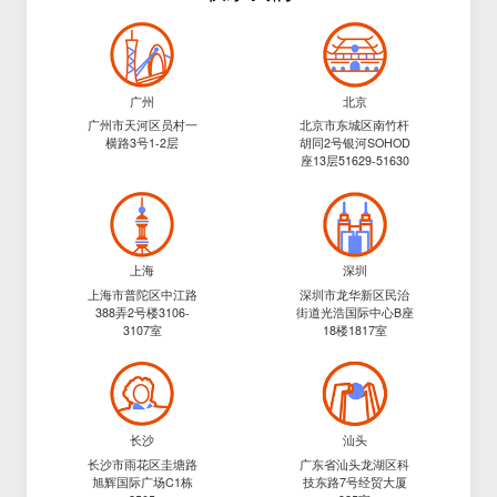
广州
北京
广州市天河区员村一
北京市东城区南竹杆
横路3号1-2层
胡同2号银河SOHOD
座13层51629-51630
上海
深圳
上海市普陀区中江路
深圳市龙华新区民治
388弄2号楼3106-
街道光浩国际中心B座
3107室
18楼1817室
长沙
汕头
长沙市雨花区圭塘路
广东省汕头龙湖区科
旭辉国际广场C1栋
技东路7号经贸大厦