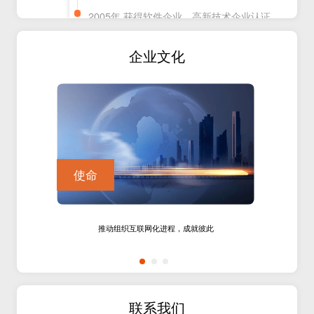
2005年 获得软件企业、高新技术企业认证
2004年 3月8日，道一公司成立 携手广州移
企业文化
动，推出全国规模容量最大的10086短信群发
平台
使命
推动组织互联网化进程，成就彼此
联系我们